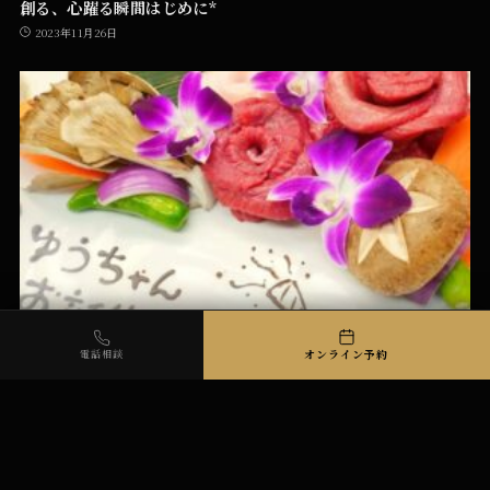
創る、心躍る瞬間はじめに*
2023年11月26日
エレガンスとサプライズ：高級焼肉LAMPで過ごす洗練された
オンライン予約
電話相談
バースデーセレブレーション*
2023年12月4日