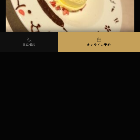
「LAMP」で叶える、忘れられないサプライズバースデープラ
オンライン予約
電話相談
ン*
2023年11月17日