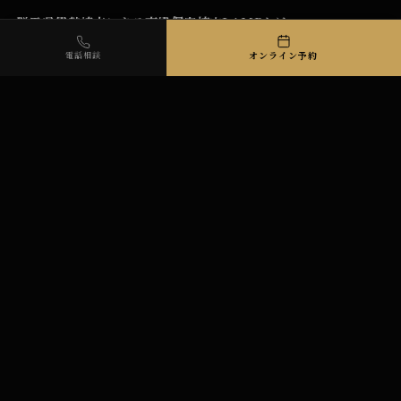
群馬県伊勢崎市にある高級個室焼肉LAMPとは
2024年2月6日
オンライン予約
電話相談
【家族で満喫】伊勢崎市の隠れ家、個室完備の焼肉LAMPが最
高の理由*
2024年2月5日