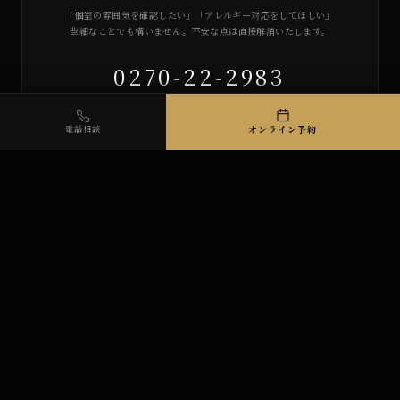
「個室の雰囲気を確認したい」「アレルギー対応をしてほしい」
些細なことでも構いません。不安な点は直接解消いたします。
0270-22-2983
オンライン予約
電話相談
24時間オンライン予約
リアルタイムで空席を確認。
電話が苦手な方も、約1分で席を確保できます。
※クレジットカード入力は不要です
オンライン予約へ進む